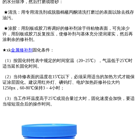
的水分除净，然后打磨或喷砂：
★清洗：用专用清洗剂或脱脂棉蘸丙酮清洗打磨过的表面以除去残存
油污。
★涂胶：用刮板或胶刀将调好的修补剂涂于待粘物表面，可先涂少
许，用刮板或胶刀反复按压，使修补剂与基体充分浸润灌实，然后再
涂剩余的修补剂。
★xk
金属修补剂
固化条件：
（1）按固化特性表中规定的时间室温（20~25℃），气温低于25℃时
适当延长固化时间。
（2）当待修表面的温度在15℃以下，必须采用适当的加热方式才能保
证涂层固化。建议用红外灯、碘钨灯、电炉加热距修补位大约
1250px，60-80℃保持3－4小时；
（3）当工作环温度高于25℃或混合量过大时，固化速度会加快，要适
当缩短混合后的操作时间。