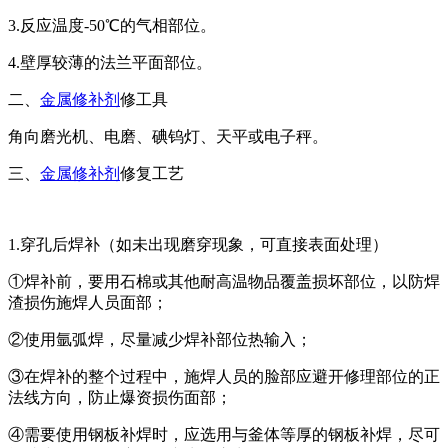
3.反应温度-50℃的气相部位。
4.壁厚较薄的法兰平面部位。
二、
金属修补剂
修工具
角向磨光机、电磨、碘钨灯、天平或电子秤。
三、
金属修补剂
修复工艺
1.穿孔后焊补（如未出现磨穿现象，可直接表面处理）
①焊补前，要用石棉或其他耐高温物品覆盖损坏部位，以防焊
渣损伤施焊人员面部；
②使用氩弧焊，尽量减少焊补部位热输入；
③在焊补的整个过程中，施焊人员的脸部应避开修理部位的正
法线方向，防止爆资损伤面部；
④需要使用钢板补焊时，应选用与釜体等厚的钢板补焊，尽可