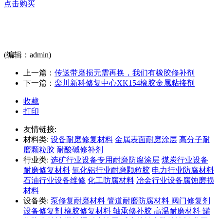
点击购买
(编辑：admin)
上一篇：
传送带磨损无需再换，我们有橡胶修补剂
下一篇：
栾川新科修复中心XK154橡胶金属粘接剂
收藏
打印
友情链接:
材料类:
设备耐磨修复材料
金属表面耐磨涂层
高分子耐
磨颗粒胶
耐酸碱修补剂
行业类:
选矿行业设备专用耐磨防腐涂层
煤炭行业设备
耐磨修复材料
氧化铝行业耐磨颗粒胶
电力行业防腐材料
石油行业设备维修
化工防腐材料
冶金行业设备腐蚀磨损
材料
设备类:
泵修复耐磨材料
管道耐磨防腐材料
阀门修复剂
设备修复剂
橡胶修复材料
轴承修补胶
高温耐磨材料
罐