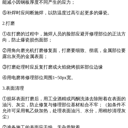
能减小因钢板厚度不同产生的应力；
⑤补焊时应间断施焊，以防温度过高引起更多的爆瓷。
2.打磨
①在打磨的过程中，施焊人员的脸部应避开修理部位的正法方
向，防止爆瓷损伤面部；
②用角向磨光机打磨修复面，打磨要细致、彻底，金属部位要
露出灰亮的金属表面；
③打磨处理时应反复打磨或火焰烧烤损坏部位边缘
④用电磨将修理部位周围1~50px宽。
3.表面清理
①损坏表面打磨后，用工业酒精或丙酮洗涤去除附着在表面的
油污、灰尘，防止修复与修理部位基材粘合不牢；（如条件不
允许可采用氧乙炔加热，处理表面油污、水分，用棉纱清理灰
尘）
②准备施工的表面应干燥、无杂质附着。